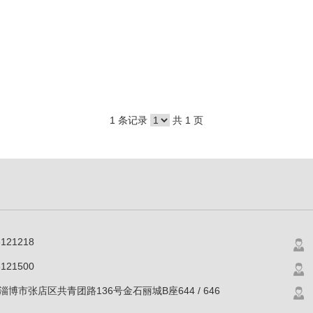
1 条记录
共 1 页
6121218
121500
博市张店区共青团路136号金石丽城B座644 / 646