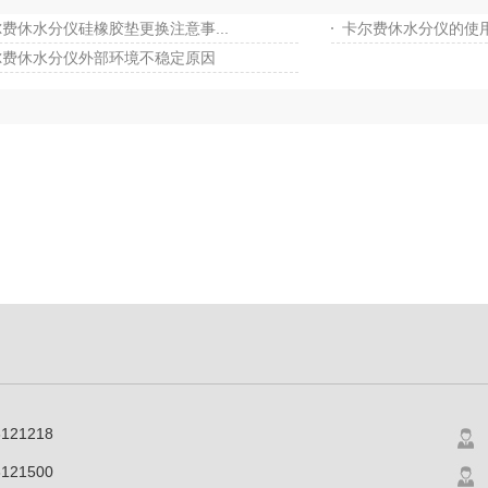
费休水分仪硅橡胶垫更换注意事...
卡尔费休水分仪的使
尔费休水分仪外部环境不稳定原因
6121218
121500