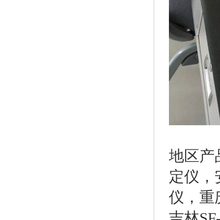
地区产
定仪
，
仪
，
重
吉林S