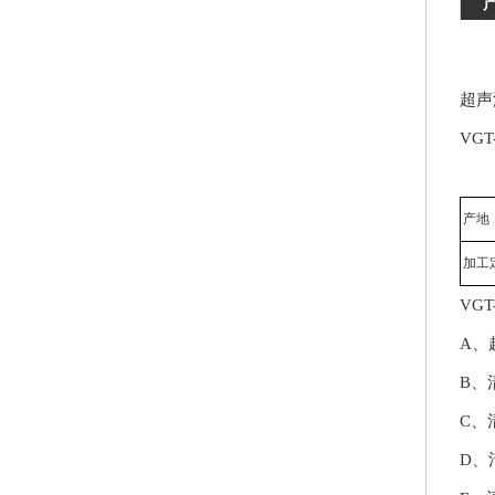
超声
VG
产地
加工
VG
A、
B、
C、
D、