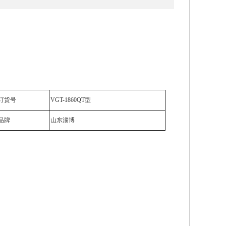
订货号
VGT-1860QT
型
品牌
山东淄博